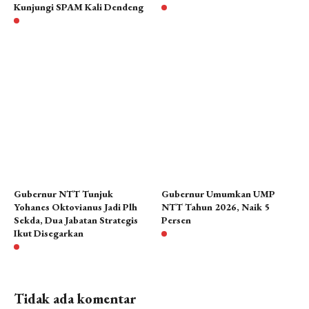
Kunjungi SPAM Kali Dendeng
1 tahun lalu
1 tahun lalu
Gubernur NTT Tunjuk
Gubernur Umumkan UMP
Yohanes Oktovianus Jadi Plh
NTT Tahun 2026, Naik 5
Sekda, Dua Jabatan Strategis
Persen
Ikut Disegarkan
7 bulan lalu
1 bulan lalu
Tidak ada komentar