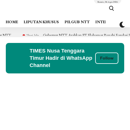
Kamis, 06 Agu 2026
HOME
LIPUTAN KHUSUS
PILGUB NTT
INTERNASIONAL
Gubernur NTT Arahkan PT Flobamor Benahi Fondasi Usaha, Optimal
2 hari lalu
TIMES Nusa Tenggara
Timur Hadir di WhatsApp
Follow
Channel