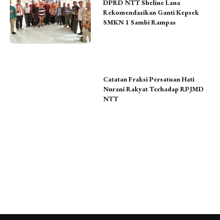
DPRD NTT Sheline Lana
Rekomendasikan Ganti Kepsek
SMKN 1 Sambi Rampas
378
Times NTT
1 tahun lalu
Catatan Fraksi Persatuan Hati
Nurani Rakyat Terhadap RPJMD
NTT
356
Times NTT