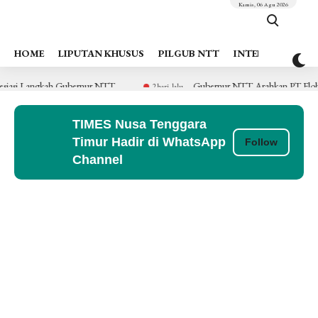
Kamis, 06 Agu 2026
HOME
LIPUTAN KHUSUS
PILGUB NTT
INTERNASIONAL
iasi Langkah Gubernur NTT
Gubernur NTT Arahkan PT Flobamor
2 hari lalu
TIMES Nusa Tenggara
Timur Hadir di WhatsApp
Follow
Channel